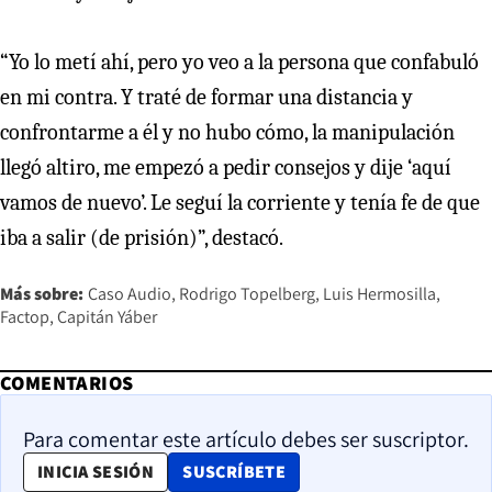
“Yo lo metí ahí, pero yo veo a la persona que confabuló
en mi contra. Y traté de formar una distancia y
confrontarme a él y no hubo cómo, la manipulación
llegó altiro, me empezó a pedir consejos y dije ‘aquí
vamos de nuevo’. Le seguí la corriente y tenía fe de que
iba a salir (de prisión)”, destacó.
Más sobre:
Caso Audio
Rodrigo Topelberg
Luis Hermosilla
Factop
Capitán Yáber
COMENTARIOS
Para comentar este artículo debes ser suscriptor.
OPENS IN NEW WINDOW
INICIA SESIÓN
SUSCRÍBETE