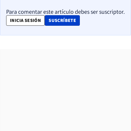
Para comentar este artículo debes ser suscriptor.
OPENS IN NEW WINDOW
INICIA SESIÓN
SUSCRÍBETE