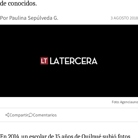
de conocidos.
Por
Paulina Sepúlveda G.
3 AGOSTO 2018
Foto: Agenciauno
Compartir
Comentarios
En 2014, un escolar de 15 años de Quilpué subió fotos