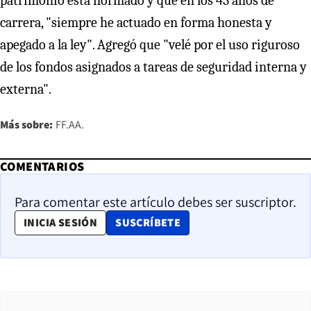
patrimonio está normado y que en los 43 años de
carrera, "siempre he actuado en forma honesta y
apegado a la ley". Agregó que "velé por el uso riguroso
de los fondos asignados a tareas de seguridad interna y
externa".
Más sobre:
FF.AA.
COMENTARIOS
Para comentar este artículo debes ser suscriptor.
OPENS IN NEW WINDOW
INICIA SESIÓN
SUSCRÍBETE