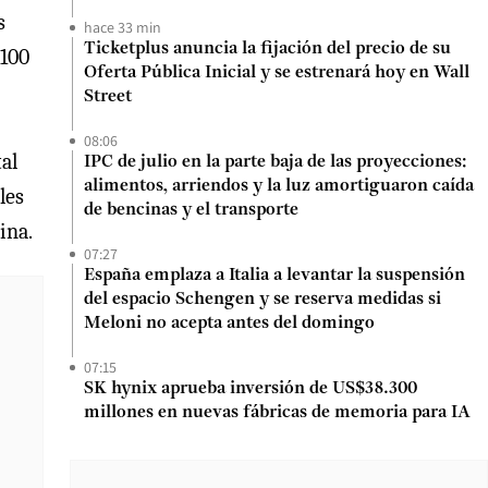
s
hace 33 min
Ticketplus anuncia la fijación del precio de su
.100
Oferta Pública Inicial y se estrenará hoy en Wall
Street
08:06
al
IPC de julio en la parte baja de las proyecciones:
alimentos, arriendos y la luz amortiguaron caída
les
de bencinas y el transporte
ina.
07:27
España emplaza a Italia a levantar la suspensión
del espacio Schengen y se reserva medidas si
Meloni no acepta antes del domingo
07:15
SK hynix aprueba inversión de US$38.300
millones en nuevas fábricas de memoria para IA