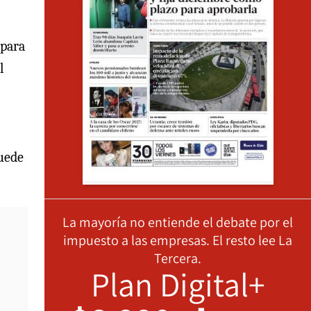
 para
l
puede
La mayoría no entiende el debate por el
impuesto a las empresas. El resto lee La
Tercera.
Plan Digital+