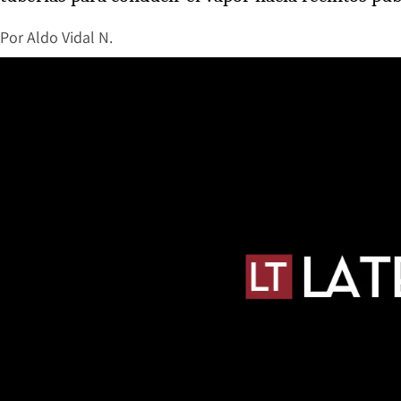
Por
Aldo Vidal N.