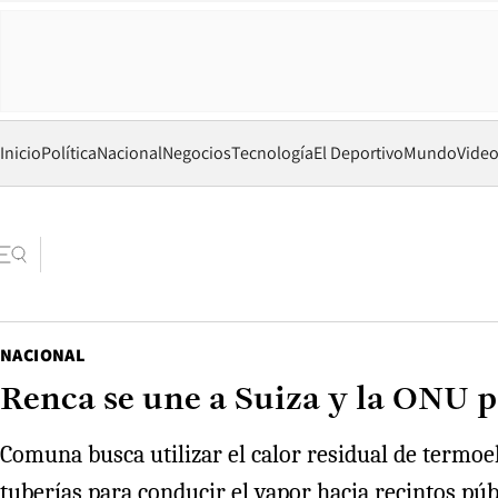
Inicio
Política
Nacional
Negocios
Tecnología
El Deportivo
Mundo
Vide
NACIONAL
Renca se une a Suiza y la ONU p
Comuna busca utilizar el calor residual de termoel
tuberías para conducir el vapor hacia recintos púb