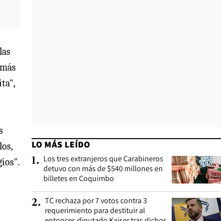
las
o más
ta",
s
LO MÁS LEÍDO
los,
Los tres extranjeros que Carabineros
1
.
gios".
detuvo con más de $540 millones en
billetes en Coquimbo
TC rechaza por 7 votos contra 3
2
.
requerimiento para destituir al
entonces diputado Kaiser tras dichos