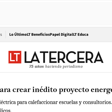
Opens in new window
os
Lo Último
LT Beneficios
Papel Digital
LT Educa
75 años
haciendo periodismo
ara crear inédito proyecto energ
éctrica para calefaccionar escuelas y consultorios
licos.