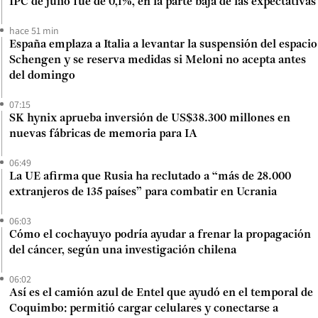
IPC de julio fue de 0,1%, en la parte baja de las expectativas
hace 51 min
España emplaza a Italia a levantar la suspensión del espacio
Schengen y se reserva medidas si Meloni no acepta antes
del domingo
07:15
SK hynix aprueba inversión de US$38.300 millones en
nuevas fábricas de memoria para IA
06:49
La UE afirma que Rusia ha reclutado a “más de 28.000
extranjeros de 135 países” para combatir en Ucrania
06:03
Cómo el cochayuyo podría ayudar a frenar la propagación
del cáncer, según una investigación chilena
06:02
Así es el camión azul de Entel que ayudó en el temporal de
Coquimbo: permitió cargar celulares y conectarse a