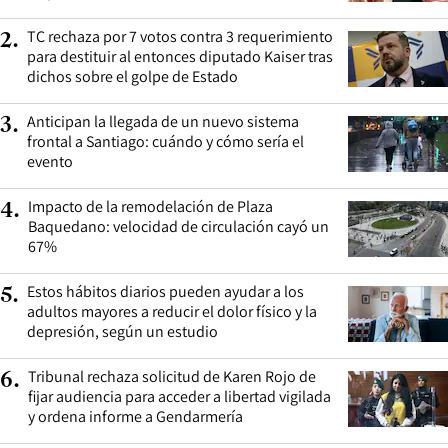
TC rechaza por 7 votos contra 3 requerimiento
2
.
para destituir al entonces diputado Kaiser tras
dichos sobre el golpe de Estado
Anticipan la llegada de un nuevo sistema
3
.
frontal a Santiago: cuándo y cómo sería el
evento
Impacto de la remodelación de Plaza
4
.
Baquedano: velocidad de circulación cayó un
67%
Estos hábitos diarios pueden ayudar a los
5
.
adultos mayores a reducir el dolor físico y la
depresión, según un estudio
Tribunal rechaza solicitud de Karen Rojo de
6
.
fijar audiencia para acceder a libertad vigilada
y ordena informe a Gendarmería