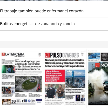
El trabajo también puede enfermar el corazón
Bolitas energéticas de zanahoria y canela
Opens in new window
Opens in ne