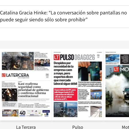
Catalina Gracia Hinke: “La conversación sobre pantallas no
puede seguir siendo sólo sobre prohibir”
Opens in new window
Opens in ne
La Tercera
Pulso
Mot