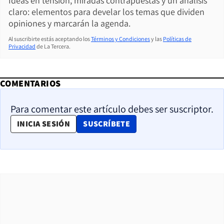
Ideas en tensión, miradas contrapuestas y un análisis
claro: elementos para develar los temas que dividen
opiniones y marcarán la agenda.
Al suscribirte estás aceptando los
Términos y Condiciones
y las
Políticas de
Privacidad
de La Tercera.
COMENTARIOS
Para comentar este artículo debes ser suscriptor.
OPENS IN NEW WINDOW
INICIA SESIÓN
SUSCRÍBETE