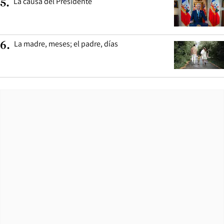
La causa del Presidente
5
.
La madre, meses; el padre, días
6
.