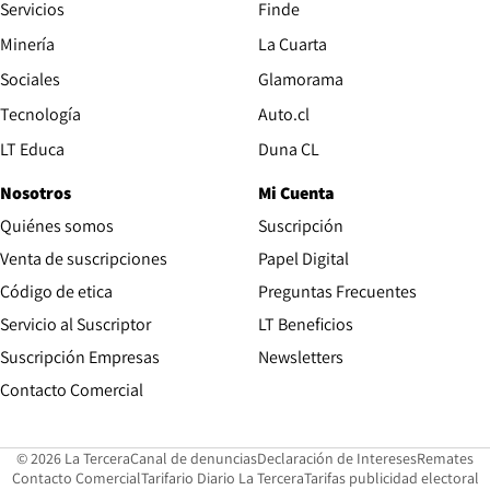
Servicios
Finde
Opens in new window
Minería
La Cuarta
Opens in new wind
Sociales
Glamorama
Opens in new window
Tecnología
Auto.cl
Opens in new window
LT Educa
Duna CL
Nosotros
Mi Cuenta
Quiénes somos
Suscripción
Opens in new win
Venta de suscripciones
Papel Digital
Opens in new window
Código de etica
Preguntas Frecuentes
Servicio al Suscriptor
LT Beneficios
Suscripción Empresas
Newsletters
Opens in new window
Contacto Comercial
Opens in new window
Opens in 
Op
© 2026 La Tercera
Canal de denuncias
Declaración de Intereses
Remates
Opens in new window
Opens in new window
O
Contacto Comercial
Tarifario Diario La Tercera
Tarifas publicidad electoral