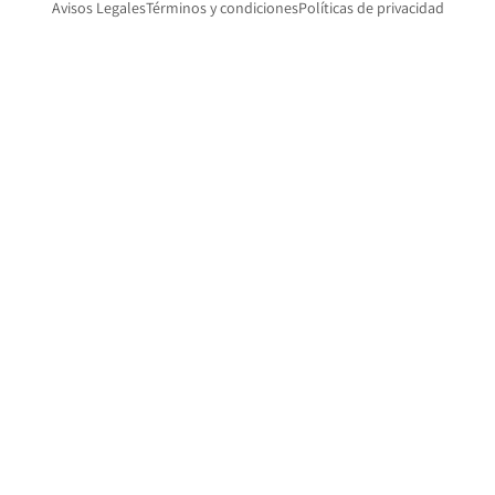
Opens in new window
Avisos Legales
Términos y condiciones
Políticas de privacidad