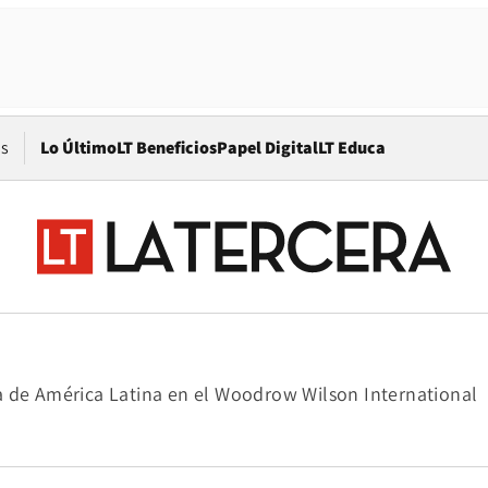
Opens in new window
os
Lo Último
LT Beneficios
Papel Digital
LT Educa
a de América Latina en el Woodrow Wilson International