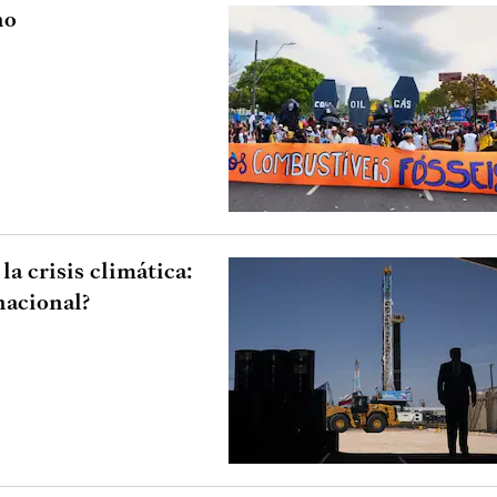
no
a crisis climática:
nacional?