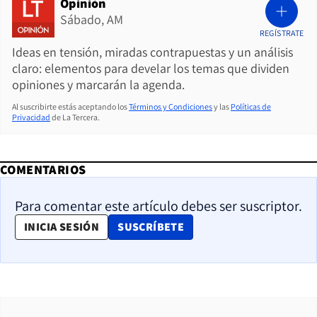
Opinión
Sábado, AM
REGÍSTRATE
Ideas en tensión, miradas contrapuestas y un análisis
claro: elementos para develar los temas que dividen
opiniones y marcarán la agenda.
Al suscribirte estás aceptando los
Términos y Condiciones
y las
Políticas de
Privacidad
de La Tercera.
COMENTARIOS
Para comentar este artículo debes ser suscriptor.
OPENS IN NEW WINDOW
INICIA SESIÓN
SUSCRÍBETE