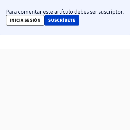
Para comentar este artículo debes ser suscriptor.
OPENS IN NEW WINDOW
INICIA SESIÓN
SUSCRÍBETE