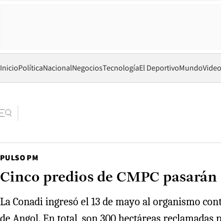
Inicio
Política
Nacional
Negocios
Tecnología
El Deportivo
Mundo
Vide
PULSO PM
Cinco predios de CMPC pasarán 
La Conadi ingresó el 13 de mayo al organismo cont
de Angol. En total, son 300 hectáreas reclamadas 