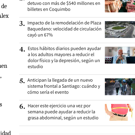
detuvo con más de $540 millones en
 de
billetes en Coquimbo
Alex
Impacto de la remodelación de Plaza
3
.
Baquedano: velocidad de circulación
cayó un 67%
Estos hábitos diarios pueden ayudar
4
.
a los adultos mayores a reducir el
dolor físico y la depresión, según un
nen
estudio
,
Anticipan la llegada de un nuevo
5
.
sistema frontal a Santiago: cuándo y
cómo sería el evento
s
Hacer este ejercicio una vez por
6
.
semana puede ayudar a reducir la
grasa abdominal, según un estudio
nidad