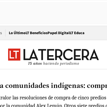
Opens in new window
os
Lo Último
LT Beneficios
Papel Digital
LT Educa
75 años
haciendo periodismo
a comunidades indígenas: compra
ralor las resoluciones de compra de cinco predios
por la comunidad Alex Lemún. Otros siete predios 