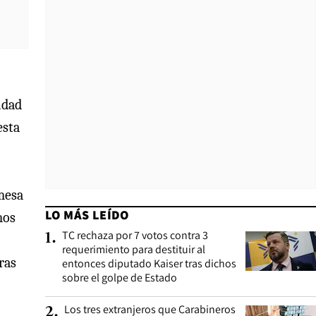
idad
esta
 mesa
LO MÁS LEÍDO
mos
TC rechaza por 7 votos contra 3
1
.
requerimiento para destituir al
ras
entonces diputado Kaiser tras dichos
sobre el golpe de Estado
Los tres extranjeros que Carabineros
2
.