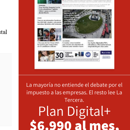
stal
La mayoría no entiende el debate por el
impuesto a las empresas. El resto lee La
Tercera.
Plan Digital+
$6.990 al mes,