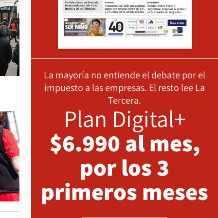
La mayoría no entiende el debate por el
impuesto a las empresas. El resto lee La
Tercera.
Plan Digital+
$6.990 al mes,
por los 3
primeros meses