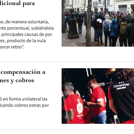
dicional para
ue, de manera voluntaria,
unto porcentual, subiéndola
s principales causas de por
es, producto de la nula
rcer retiro”.
y compensación a
nes y cobros
 en forma unilateral las
icando cobros extras por