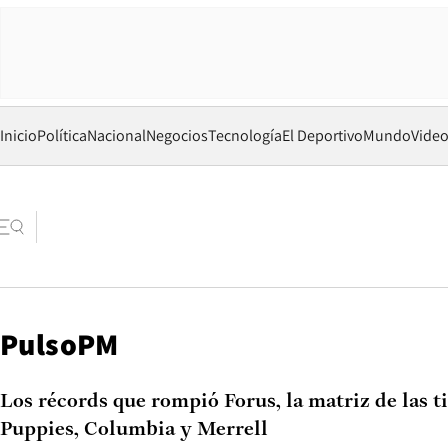
Inicio
Política
Nacional
Negocios
Tecnología
El Deportivo
Mundo
Vide
PulsoPM
Los récords que rompió Forus, la matriz de las 
Puppies, Columbia y Merrell