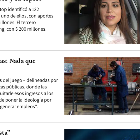
top identificó a 122
uno de ellos, con aportes
llones. El tercero
ng, con $ 200 millones.
as: Nada que
as del juego – delineadas por
icas públicas, donde las
uitarle esos ingresos a los
de poner la ideología por
 generar empleos".
sta”