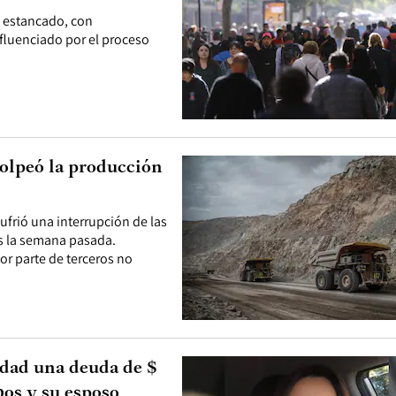
e estancado, con
nfluenciado por el proceso
olpeó la producción
sufrió una interrupción de las
s la semana pasada.
or parte de terceros no
idad una deuda de $
bos y su esposo