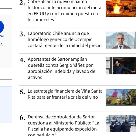
Cobre alcanza nuevo máximo
2
.
histórico ante acumulación del metal
en EE.UU y con la mirada puesta en
los aranceles
Laboratorio Chile anuncia que
3
.
RATE
homólogo genérico de Ozempic
es
costará menos de la mitad del precio
Aportantes de Sartor amplían
4
.
querella contra Sergio Yáñez por
apropiación indebida y lavado de
activos
La estrategia financiera de Viña Santa
5
.
Rita para enfrentar la crisis del vino
Defensa de controlador de Sartor
6
.
cuestiona al Ministerio Público: “La
Fiscalía ha equiparado exposición
con perjuicio”