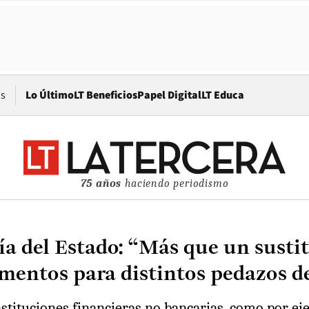
Opens in new window
os
Lo Último
LT Beneficios
Papel Digital
LT Educa
75 años
haciendo periodismo
ía del Estado: “Más que un susti
mentos para distintos pedazos d
stituciones financieras no bancarias, como por ejem