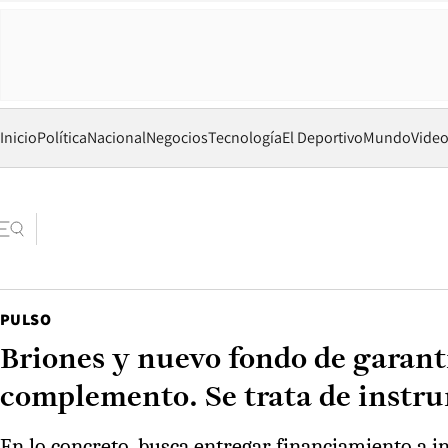
Inicio
Política
Nacional
Negocios
Tecnología
El Deportivo
Mundo
Vide
PULSO
Briones y nuevo fondo de garant
complemento. Se trata de instru
En lo concreto, busca entregar financiamiento a in