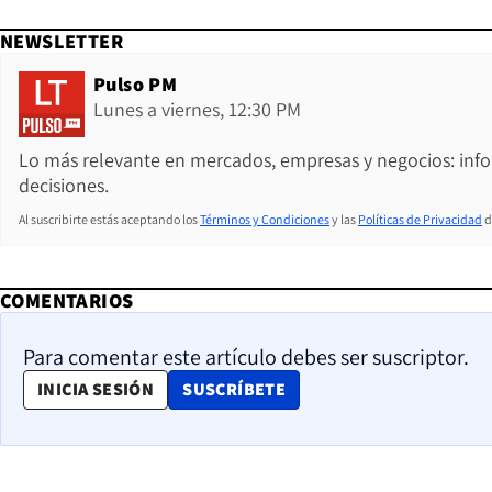
NEWSLETTER
Pulso PM
Lunes a viernes, 12:30 PM
Lo más relevante en mercados, empresas y negocios: inf
decisiones.
Al suscribirte estás aceptando los
Términos y Condiciones
y las
Políticas de Privacidad
d
COMENTARIOS
Para comentar este artículo debes ser suscriptor.
OPENS IN NEW WINDOW
INICIA SESIÓN
SUSCRÍBETE