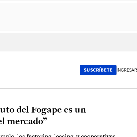
SUSCRÍBETE
INGRESAR
tuto del Fogape es un
el mercado”
plo, los factoring, leasing, y cooperativas.