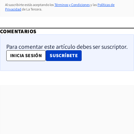
Al suscribirte estás aceptando los
Términos y Condiciones
y las
Políticas de
Privacidad
de La Tercera.
COMENTARIOS
Para comentar este artículo debes ser suscriptor.
OPENS IN NEW WINDOW
INICIA SESIÓN
SUSCRÍBETE