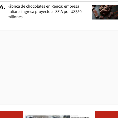
Fábrica de chocolates en Renca: empresa
6
.
italiana ingresa proyecto al SEIA por US$50
millones
Opens in ne