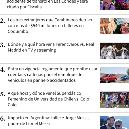
accidente de tránsito en Las Condes y será
citado por Fiscalía
Los tres extranjeros que Carabineros detuvo
2
.
con más de $540 millones en billetes en
Coquimbo
Dónde y a qué hora ver a Ferencvaros vs. Real
3
.
Madrid en TV y streaming
Entra en vigencia reglamento que prohíbe usar
4
.
cuerdas y cadenas para el remolque de
vehículos en panne o accidentados
A qué hora y dónde ver el Superclásico
5
.
Femenino de Universidad de Chile vs. Colo
Colo
Impacto en Argentina: fallece Jorge Messi,
6
.
padre de Lionel Messi