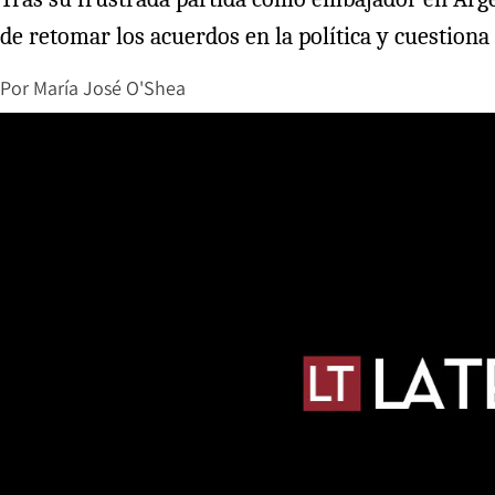
de retomar los acuerdos en la política y cuestiona
Por
María José O'Shea