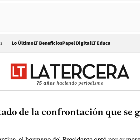
Opens in new window
os
Lo Último
LT Beneficios
Papel Digital
LT Educa
75 años
haciendo periodismo
tado de la confrontación que se 
ntina, el hermano del Presidente optó por sumergi