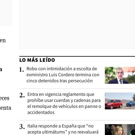
ven
LO MÁS LEÍDO
Robo con intimidación a escolta de
a
1
.
exministro Luis Cordero termina con
cinco detenidos tras persecución
Entra en vigencia reglamento que
2
.
eces
prohíbe usar cuerdas y cadenas para
el remolque de vehículos en panne o
uenta
accidentados
Italia responde a España que “no
3
.
acepta ultimátums” y no reevaluará