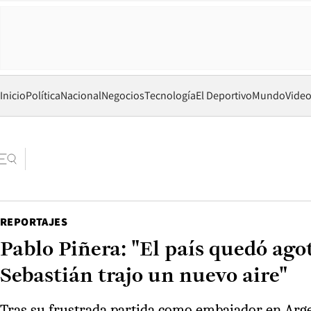
Inicio
Política
Nacional
Negocios
Tecnología
El Deportivo
Mundo
Vide
REPORTAJES
Pablo Piñera: "El país quedó ago
Sebastián trajo un nuevo aire"
Tras su frustrada partida como embajador en Arge