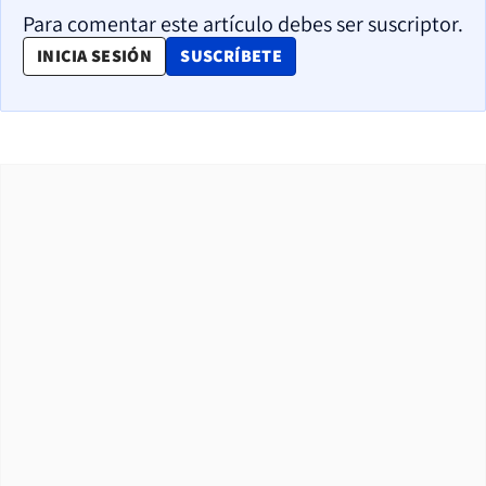
Para comentar este artículo debes ser suscriptor.
OPENS IN NEW WINDOW
INICIA SESIÓN
SUSCRÍBETE