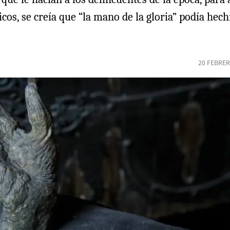
cos, se creía que “la mano de la gloria” podía hech
20 FEBRER