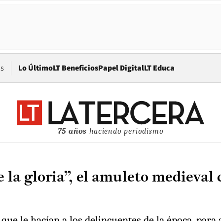
Opens in new window
os
Lo Último
LT Beneficios
Papel Digital
LT Educa
75 años
haciendo periodismo
e la gloria”, el amuleto medieval
que le hacían a los delincuentes de la época, para a