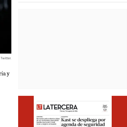
 Twitter.
ría y
Opens i