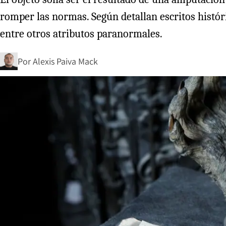
romper las normas. Según detallan escritos históri
entre otros atributos paranormales.
Por
Alexis Paiva Mack