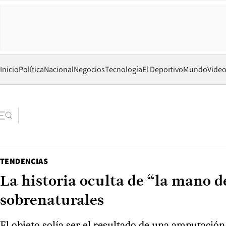
Inicio
Política
Nacional
Negocios
Tecnología
El Deportivo
Mundo
Vide
TENDENCIAS
La historia oculta de “la mano d
sobrenaturales
El objeto solía ser el resultado de una amputación 