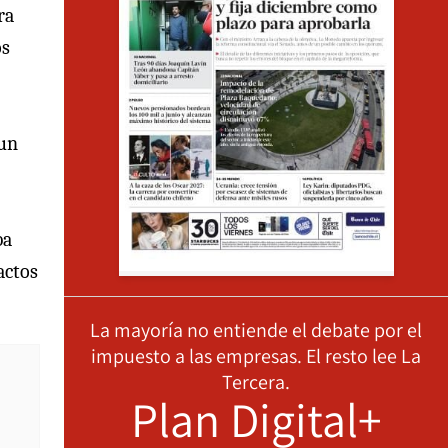
ra
os
 un
ba
actos
La mayoría no entiende el debate por el
impuesto a las empresas. El resto lee La
Tercera.
Plan Digital+