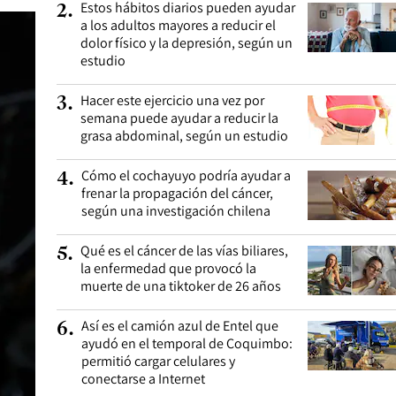
Estos hábitos diarios pueden ayudar
2
.
a los adultos mayores a reducir el
dolor físico y la depresión, según un
estudio
Hacer este ejercicio una vez por
3
.
semana puede ayudar a reducir la
grasa abdominal, según un estudio
Cómo el cochayuyo podría ayudar a
4
.
frenar la propagación del cáncer,
según una investigación chilena
Qué es el cáncer de las vías biliares,
5
.
la enfermedad que provocó la
muerte de una tiktoker de 26 años
Así es el camión azul de Entel que
6
.
ayudó en el temporal de Coquimbo:
permitió cargar celulares y
conectarse a Internet