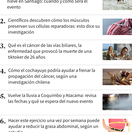
nieve en Santiago: cuándo y cómo será el
evento
Científicos descubren cómo los músculos
2
.
preservan sus células reparadoras: esto dice su
investigación
Qué es el cáncer de las vías biliares, la
3
.
enfermedad que provocó la muerte de una
tiktoker de 26 años
Cómo el cochayuyo podría ayudar a frenar la
4
.
propagación del cáncer, según una
investigación chilena
Vuelve la lluvia a Coquimbo y Atacama: revisa
5
.
las fechas y qué se espera del nuevo evento
Hacer este ejercicio una vez por semana puede
6
.
ayudar a reducir la grasa abdominal, según un