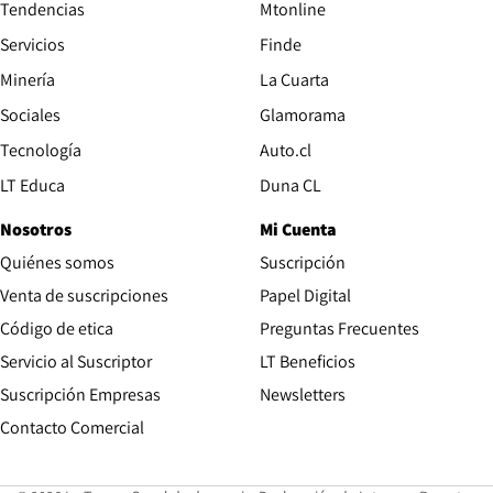
Tendencias
Mtonline
Servicios
Finde
Opens in new window
Minería
La Cuarta
Opens in new wind
Sociales
Glamorama
Opens in new window
Tecnología
Auto.cl
Opens in new window
LT Educa
Duna CL
Nosotros
Mi Cuenta
Quiénes somos
Suscripción
Opens in new win
Venta de suscripciones
Papel Digital
Opens in new window
Código de etica
Preguntas Frecuentes
Servicio al Suscriptor
LT Beneficios
Suscripción Empresas
Newsletters
Opens in new window
Contacto Comercial