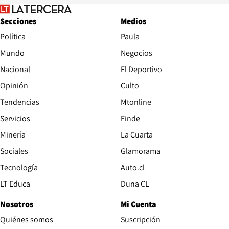
Secciones
Medios
Política
Paula
Mundo
Negocios
Nacional
El Deportivo
Opinión
Culto
Tendencias
Mtonline
Servicios
Finde
Opens in new window
Minería
La Cuarta
Opens in new wind
Sociales
Glamorama
Opens in new window
Tecnología
Auto.cl
Opens in new window
LT Educa
Duna CL
Nosotros
Mi Cuenta
Quiénes somos
Suscripción