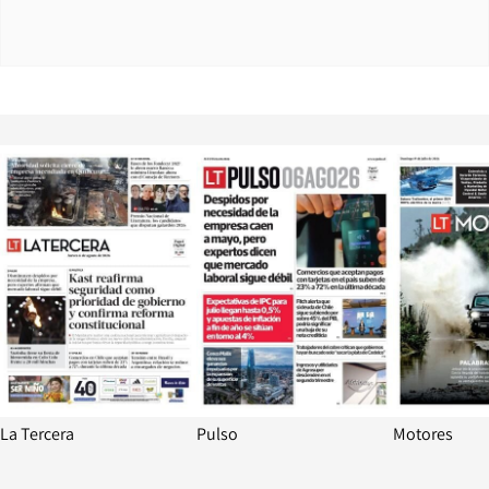
Opens in new window
Opens in ne
La Tercera
Pulso
Motores