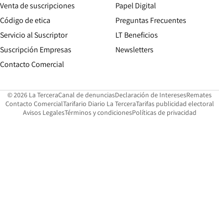
Opens in new win
Venta de suscripciones
Papel Digital
Opens in new window
Código de etica
Preguntas Frecuentes
Servicio al Suscriptor
LT Beneficios
Suscripción Empresas
Newsletters
Opens in new window
Contacto Comercial
Opens in new window
Opens in 
Op
© 2026 La Tercera
Canal de denuncias
Declaración de Intereses
Remates
Opens in new window
Opens in new window
O
Contacto Comercial
Tarifario Diario La Tercera
Tarifas publicidad electoral
Opens in new window
Avisos Legales
Términos y condiciones
Políticas de privacidad