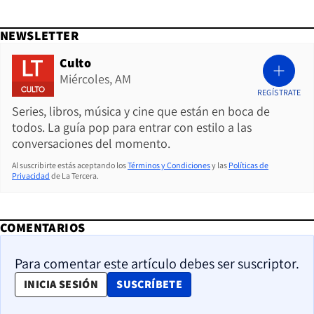
NEWSLETTER
Culto
Miércoles, AM
REGÍSTRATE
Series, libros, música y cine que están en boca de
todos. La guía pop para entrar con estilo a las
conversaciones del momento.
Al suscribirte estás aceptando los
Términos y Condiciones
y las
Políticas de
Privacidad
de La Tercera.
COMENTARIOS
Para comentar este artículo debes ser suscriptor.
OPENS IN NEW WINDOW
INICIA SESIÓN
SUSCRÍBETE