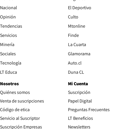
Nacional
El Deportivo
Opinión
Culto
Tendencias
Mtonline
Servicios
Finde
Opens in new window
Minería
La Cuarta
Opens in new wind
Sociales
Glamorama
Opens in new window
Tecnología
Auto.cl
Opens in new window
LT Educa
Duna CL
Nosotros
Mi Cuenta
Quiénes somos
Suscripción
Opens in new win
Venta de suscripciones
Papel Digital
Opens in new window
Código de etica
Preguntas Frecuentes
Servicio al Suscriptor
LT Beneficios
Suscripción Empresas
Newsletters