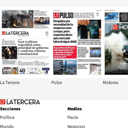
Opens in new window
Opens in ne
La Tercera
Pulso
Motores
Secciones
Medios
Política
Paula
Mundo
Negocios