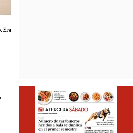
. Era
Opens i
,