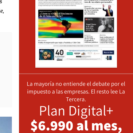
s
e,
La mayoría no entiende el debate por el
impuesto a las empresas. El resto lee La
Tercera.
Plan Digital+
$6.990 al mes,