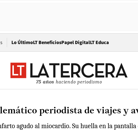
Opens in new window
os
Lo Último
LT Beneficios
Papel Digital
LT Educa
75 años
haciendo periodismo
lemático periodista de viajes y 
nfarto agudo al miocardio. Su huella en la pantalla