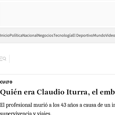
Inicio
Política
Nacional
Negocios
Tecnología
El Deportivo
Mundo
Vide
CULTO
Quién era Claudio Iturra, el emb
El profesional murió a los 43 años a causa de un i
supervivencia y viajes.