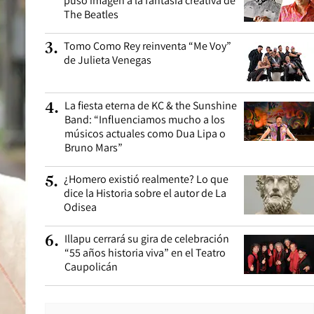
puso imagen a la fantasía creativa de
The Beatles
Tomo Como Rey reinventa “Me Voy”
3
.
de Julieta Venegas
La fiesta eterna de KC & the Sunshine
4
.
Band: “Influenciamos mucho a los
músicos actuales como Dua Lipa o
Bruno Mars”
¿Homero existió realmente? Lo que
5
.
dice la Historia sobre el autor de La
Odisea
Illapu cerrará su gira de celebración
6
.
“55 años historia viva” en el Teatro
Caupolicán