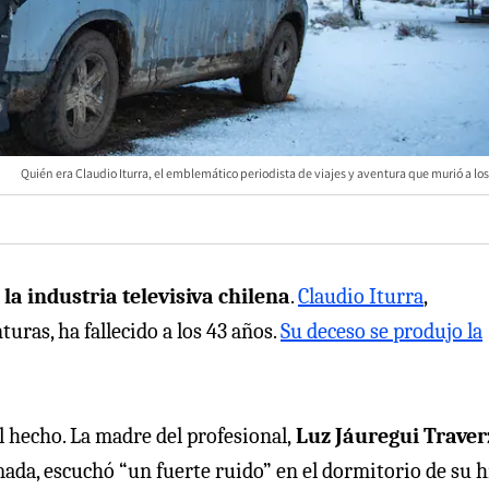
Quién era Claudio Iturra, el emblemático periodista de viajes y aventura que murió a lo
la industria televisiva chilena
.
Claudio Iturra
,
turas, ha fallecido a los 43 años.
Su deceso se produjo la
 hecho. La madre del profesional,
Luz Jáuregui Traver
mada, escuchó “un fuerte ruido” en el dormitorio de su hi