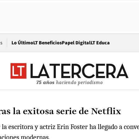
Opens in new window
os
Lo Último
LT Beneficios
Papel Digital
LT Educa
75 años
haciendo periodismo
as la exitosa serie de Netflix
 la escritora y actriz Erin Foster ha llegado a conv
elaciones modernas.