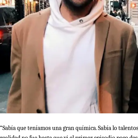
“Sabía que teníamos una gran química. Sabía lo talentos
realidad no fue hasta que vi el primer episodio poco despu