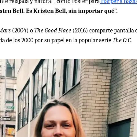
te relajada y natural”, contó Foster para
Harper’s Baza
sten Bell. Es Kristen Bell, sin importar qué”.
Mars
(2004) o
The Good Place
(2016) comparte pantalla 
a de los 2000 por su papel en la popular serie
The O.C.