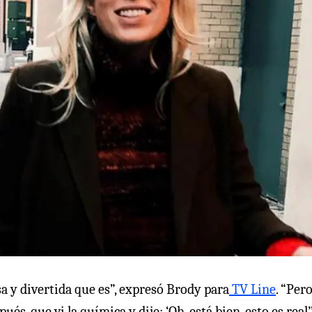
a y divertida que es”, expresó Brody para
TV Line
. “Per
és, que vi la química y dije: ‘Oh, está bien, esto es real’