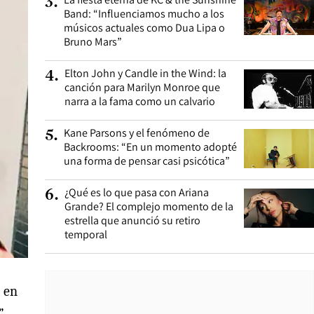
3
.
Band: “Influenciamos mucho a los
músicos actuales como Dua Lipa o
Bruno Mars”
Elton John y Candle in the Wind: la
4
.
canción para Marilyn Monroe que
narra a la fama como un calvario
Kane Parsons y el fenómeno de
5
.
Backrooms: “En un momento adopté
una forma de pensar casi psicótica”
¿Qué es lo que pasa con Ariana
6
.
Grande? El complejo momento de la
estrella que anunció su retiro
temporal
o en
”.