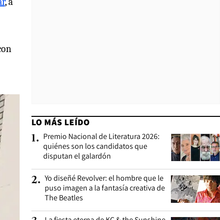
ar
, a
con
LO MÁS LEÍDO
Premio Nacional de Literatura 2026:
1
.
quiénes son los candidatos que
disputan el galardón
Yo diseñé Revolver: el hombre que le
2
.
puso imagen a la fantasía creativa de
The Beatles
La fiesta eterna de KC & the Sunshine