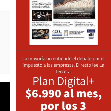
La mayoría no entiende el debate por el
impuesto a las empresas. El resto lee La
Tercera.
Plan Digital+
$6.990 al mes,
por los 3