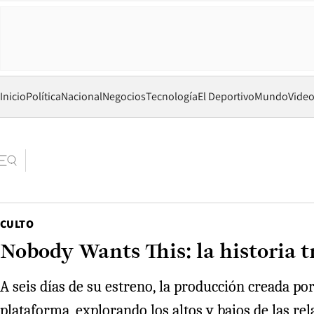
Inicio
Política
Nacional
Negocios
Tecnología
El Deportivo
Mundo
Vide
CULTO
Nobody Wants This: la historia tr
A seis días de su estreno, la producción creada por
plataforma, explorando los altos y bajos de las r