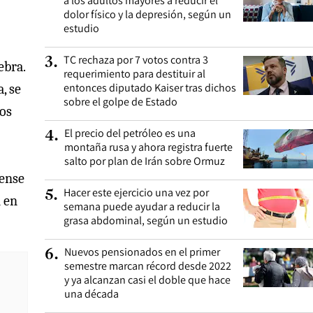
a los adultos mayores a reducir el
dolor físico y la depresión, según un
estudio
TC rechaza por 7 votos contra 3
3
.
ebra.
requerimiento para destituir al
entonces diputado Kaiser tras dichos
, se
sobre el golpe de Estado
los
El precio del petróleo es una
4
.
montaña rusa y ahora registra fuerte
salto por plan de Irán sobre Ormuz
dense
Hacer este ejercicio una vez por
5
.
n en
semana puede ayudar a reducir la
grasa abdominal, según un estudio
Nuevos pensionados en el primer
6
.
semestre marcan récord desde 2022
y ya alcanzan casi el doble que hace
una década