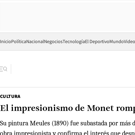
Inicio
Política
Nacional
Negocios
Tecnología
El Deportivo
Mundo
Vide
CULTURA
El impresionismo de Monet romp
Su pintura Meules (1890) fue subastada por más d
obra impresionista y confirma el interés que despi