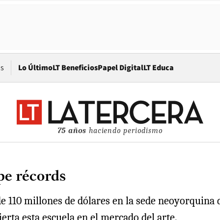
Opens in new window
os
Lo Último
LT Beneficios
Papel Digital
LT Educa
75 años
haciendo periodismo
e récords
e 110 millones de dólares en la sede neoyorquina 
erta esta escuela en el mercado del arte.