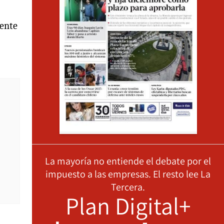
mente
La mayoría no entiende el debate por el
impuesto a las empresas. El resto lee La
Tercera.
Plan Digital+