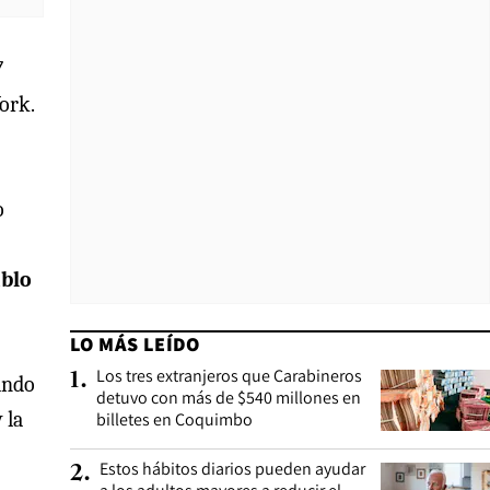
7
ork.
o
blo
LO MÁS LEÍDO
Los tres extranjeros que Carabineros
1
.
ando
detuvo con más de $540 millones en
 la
billetes en Coquimbo
Estos hábitos diarios pueden ayudar
2
.