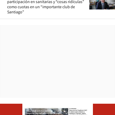
participación en sanitarias y “cosas ridículas”
como cuotas en un “importante club de
Santiago”
Opens in ne