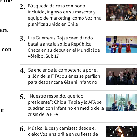
se me
Búsqueda de casa con bono
2
.
incluido, ingreso de su mascota y
equipo de marketing: cómo Vozinha
planifica su vida en Chile
para
Las Guerreras Rojas caen dando
3
.
batalla ante la sólida República
a con
Checa en su debut en el Mundial de
Vóleibol Sub 17
Se enciende la competencia por el
4
.
sillón de la FIFA: quiénes se perfilan
para desbancar a Gianni Infantino
“Nuestro respaldo, querido
5
.
presidente”: Chiqui Tapia y la AFA se
cuadran con Infantino en medio de la
me
crisis de la FIFA
Música, luces y camiseta desde el
6
.
cielo: Vozinha brilla en su fiesta de