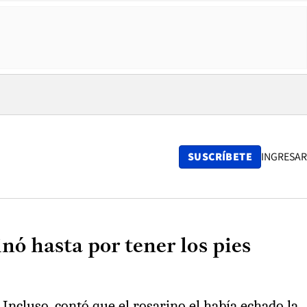
SUSCRÍBETE
INGRESAR
nó hasta por tener los pies
 Incluso, contó que el rosarino el había echado la