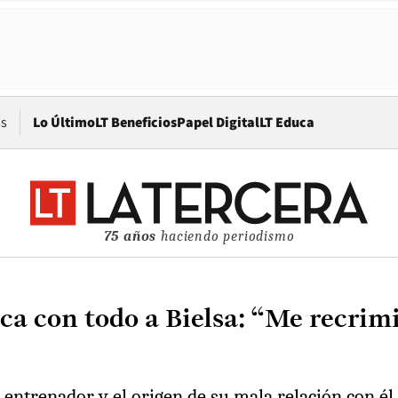
Opens in new window
os
Lo Último
LT Beneficios
Papel Digital
LT Educa
75 años
haciendo periodismo
ca con todo a Bielsa: “Me recrimi
 entrenador y el origen de su mala relación con él.