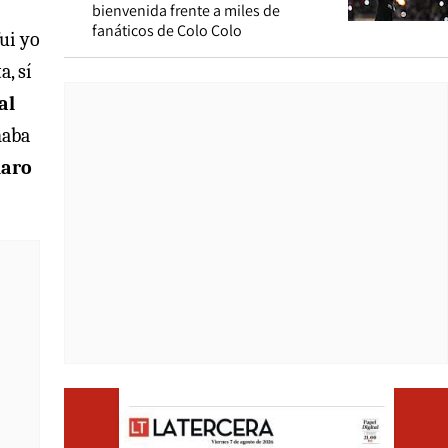
bienvenida frente a miles de
fanáticos de Colo Colo
ui yo
, sí
al
naba
laro
Opens i