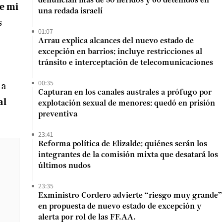
denuncian más de 50 heridos y 60 detenidos en
e mi
una redada israelí
s
01:07
Arrau explica alcances del nuevo estado de
excepción en barrios: incluye restricciones al
tránsito e interceptación de telecomunicaciones
00:35
 a
Capturan en los canales australes a prófugo por
al
explotación sexual de menores: quedó en prisión
preventiva
23:41
Reforma política de Elizalde: quiénes serán los
integrantes de la comisión mixta que desatará los
últimos nudos
23:35
Exministro Cordero advierte “riesgo muy grande”
en propuesta de nuevo estado de excepción y
alerta por rol de las FF.AA.