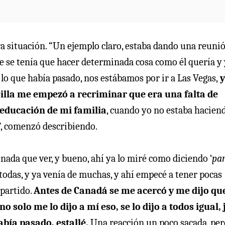
ra situación. “Un ejemplo claro, estaba dando una reuni
que se tenía que hacer determinada cosa como él quería y
lo que había pasado, nos estábamos por ir a Las Vegas,
y
silla me empezó a recriminar que era una falta de
 educación de mi familia
, cuando yo no estaba hacien
a”, comenzó describiendo.
ada que ver, y bueno, ahí ya lo miré como diciendo ‘
pa
todas, y ya venía de muchas, y ahí empecé a tener pocas
 partido.
Antes de Canadá se me acercó y me dijo qu
no solo me lo dijo a mí eso, se lo dijo a todos igual,
bía pasado, estallé.
Una reacción un poco sacada, per