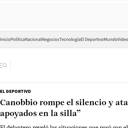
Inicio
Política
Nacional
Negocios
Tecnología
El Deportivo
Mundo
Vide
EL DEPORTIVO
Canobbio rompe el silencio y ata
apoyados en la silla”
El delantero reveló las situaciones que pasó con el