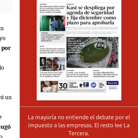
ón
 yo
 por
do
rá
un
La mayoría no entiende el debate por el
e
impuesto a las empresas. El resto lee La
 jugó
Tercera.
o