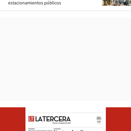
estacionamientos públicos
Opens in ne