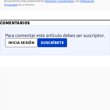
Al suscribirte estás aceptando los
Términos y Condiciones
y las
Políticas de
Privacidad
de La Tercera.
COMENTARIOS
Para comentar este artículo debes ser suscriptor.
OPENS IN NEW WINDOW
INICIA SESIÓN
SUSCRÍBETE