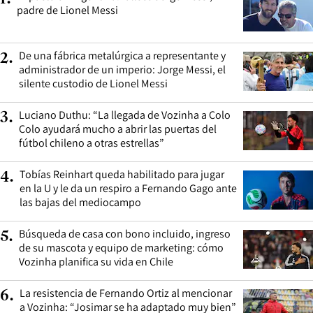
padre de Lionel Messi
De una fábrica metalúrgica a representante y
2
.
administrador de un imperio: Jorge Messi, el
silente custodio de Lionel Messi
Luciano Duthu: “La llegada de Vozinha a Colo
3
.
Colo ayudará mucho a abrir las puertas del
fútbol chileno a otras estrellas”
Tobías Reinhart queda habilitado para jugar
4
.
en la U y le da un respiro a Fernando Gago ante
las bajas del mediocampo
Búsqueda de casa con bono incluido, ingreso
5
.
de su mascota y equipo de marketing: cómo
Vozinha planifica su vida en Chile
La resistencia de Fernando Ortiz al mencionar
6
.
a Vozinha: “Josimar se ha adaptado muy bien”