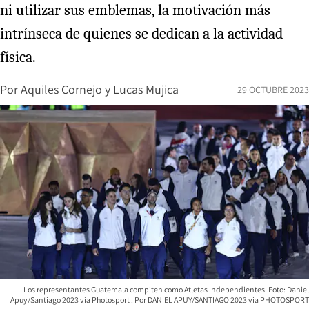
ni utilizar sus emblemas, la motivación más
intrínseca de quienes se dedican a la actividad
física.
Por
Aquiles Cornejo
y
Lucas Mujica
29 OCTUBRE 2023
Los representantes Guatemala compiten como Atletas Independientes. Foto: Daniel
Apuy/Santiago 2023 vía Photosport
DANIEL APUY/SANTIAGO 2023 via PHOTOSPORT