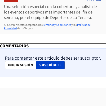
REGÍSTRATE
Una selección especial con la cobertura y análisis de
los eventos deportivos más importantes del fin de
semana, por el equipo de Deportes de La Tercera.
Al suscribirte estás aceptando los
Términos y Condiciones
y las
Políticas de
Privacidad
de La Tercera.
COMENTARIOS
Para comentar este artículo debes ser suscriptor.
OPENS IN NEW WINDOW
INICIA SESIÓN
SUSCRÍBETE