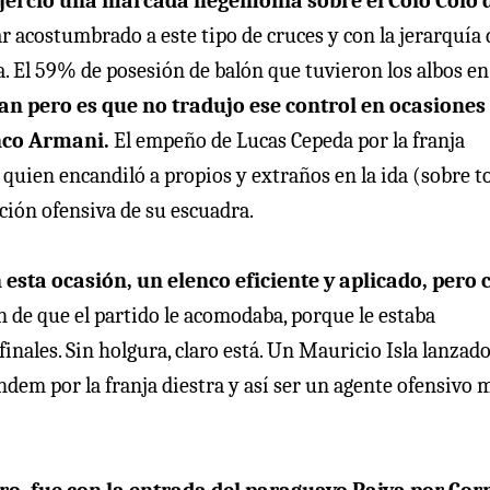
jerció una marcada hegemonía sobre el Colo Colo 
ar acostumbrado a este tipo de cruces y con la jerarquía 
a. El 59% de posesión de balón que tuvieron los albos en
ran pero es que no tradujo ese control en ocasiones
anco Armani.
El empeño de Lucas Cepeda por la franja
, quien encandiló a propios y extraños en la ida (sobre t
ucción ofensiva de su escuadra.
 esta ocasión, un elenco eficiente y aplicado, pero 
 de que el partido le acomodaba, porque le estaba
inales. Sin holgura, claro está. Un Mauricio Isla lanzad
dem por la franja diestra y así ser un agente ofensivo 