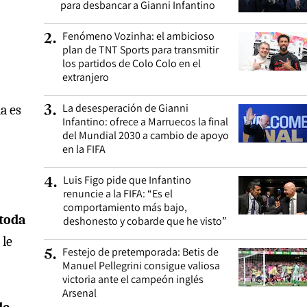
para desbancar a Gianni Infantino
Fenómeno Vozinha: el ambicioso
2
.
plan de TNT Sports para transmitir
los partidos de Colo Colo en el
extranjero
La desesperación de Gianni
a es
3
.
Infantino: ofrece a Marruecos la final
del Mundial 2030 a cambio de apoyo
en la FIFA
Luis Figo pide que Infantino
4
.
renuncie a la FIFA: “Es el
comportamiento más bajo,
 toda
deshonesto y cobarde que he visto”
 le
Festejo de pretemporada: Betis de
5
.
Manuel Pellegrini consigue valiosa
victoria ante el campeón inglés
Arsenal