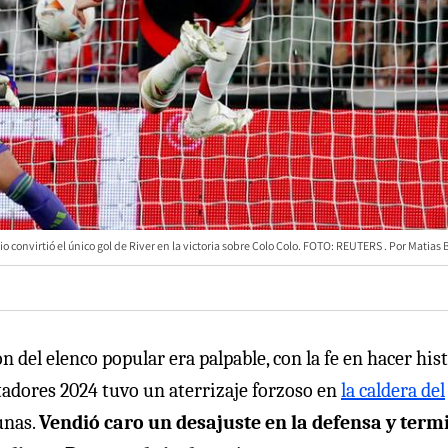
io convirtió el único gol de River en la victoria sobre Colo Colo. FOTO: REUTERS
Matias B
n del elenco popular era palpable, con la fe en hacer his
rtadores 2024 tuvo un aterrizaje forzoso en
la caldera del
unas.
Vendió caro un desajuste en la defensa y term