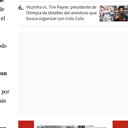
de
Vozinha vs. Tim Payne: presidente de
6
.
de
Olimpia da detalles del amistoso que
 el
busca organizar con Colo Colo
odo
con
o por
más
Opens i