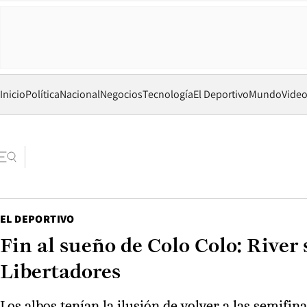
Inicio
Política
Nacional
Negocios
Tecnología
El Deportivo
Mundo
Vide
EL DEPORTIVO
Fin al sueño de Colo Colo: River
Libertadores
Los albos tenían la ilusión de volver a las semifi