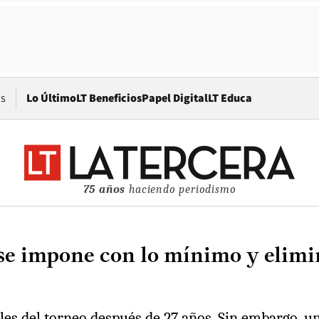
Opens in new window
os
Lo Último
LT Beneficios
Papel Digital
LT Educa
75 años
haciendo periodismo
 se impone con lo mínimo y elimi
nales del torneo después de 27 años. Sin embargo, u