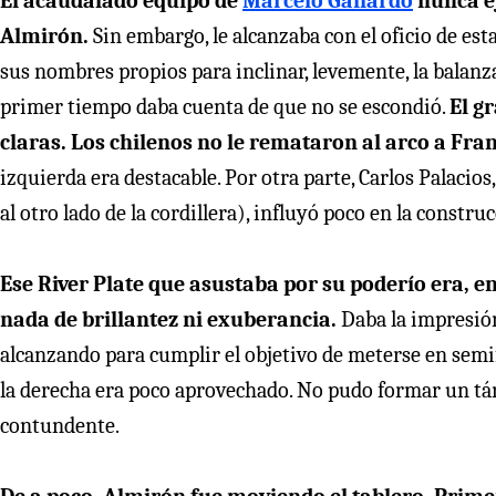
El acaudalado equipo de
Marcelo Gallardo
nunca e
Almirón.
Sin embargo, le alcanzaba con el oficio de est
sus nombres propios para inclinar, levemente, la balanz
primer tiempo daba cuenta de que no se escondió.
El g
claras. Los chilenos no le remataron al arco a Fr
izquierda era destacable. Por otra parte, Carlos Palacios
al otro lado de la cordillera), influyó poco en la constr
Ese River Plate que asustaba por su poderío era, en
nada de brillantez ni exuberancia.
Daba la impresión
alcanzando para cumplir el objetivo de meterse en semif
la derecha era poco aprovechado. No pudo formar un tán
contundente.