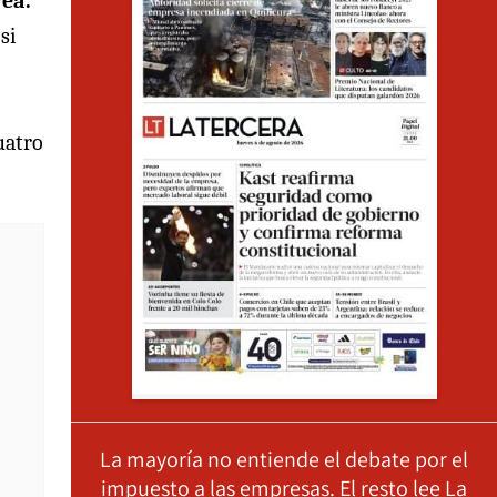
rea.
si
cuatro
La mayoría no entiende el debate por el
impuesto a las empresas. El resto lee La