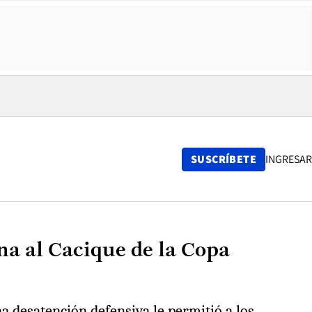
SUSCRÍBETE
INGRESAR
na al Cacique de la Copa
na desatención defensiva le permitió a los