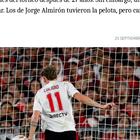
car. Los de Jorge Almirón tuvieron la pelota, pero 
25 SEPTIEMBR