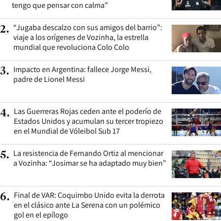
tengo que pensar con calma”
“Jugaba descalzo con sus amigos del barrio”:
2
.
viaje a los orígenes de Vozinha, la estrella
mundial que revoluciona Colo Colo
Impacto en Argentina: fallece Jorge Messi,
3
.
padre de Lionel Messi
Las Guerreras Rojas ceden ante el poderío de
4
.
Estados Unidos y acumulan su tercer tropiezo
en el Mundial de Vóleibol Sub 17
La resistencia de Fernando Ortiz al mencionar
5
.
a Vozinha: “Josimar se ha adaptado muy bien”
Final de VAR: Coquimbo Unido evita la derrota
6
.
en el clásico ante La Serena con un polémico
gol en el epílogo