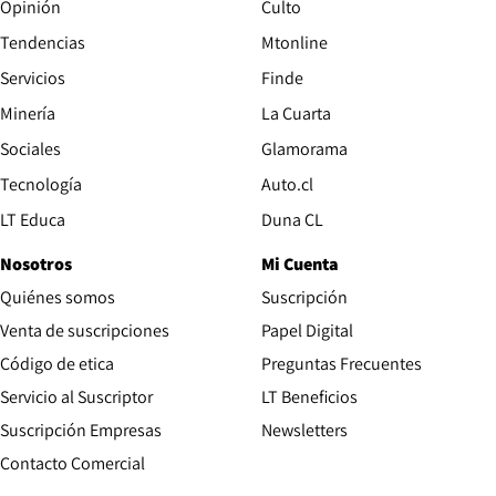
Opinión
Culto
Tendencias
Mtonline
Servicios
Finde
Opens in new window
Minería
La Cuarta
Opens in new wind
Sociales
Glamorama
Opens in new window
Tecnología
Auto.cl
Opens in new window
LT Educa
Duna CL
Nosotros
Mi Cuenta
Quiénes somos
Suscripción
Opens in new win
Venta de suscripciones
Papel Digital
Opens in new window
Código de etica
Preguntas Frecuentes
Servicio al Suscriptor
LT Beneficios
Suscripción Empresas
Newsletters
Opens in new window
Contacto Comercial