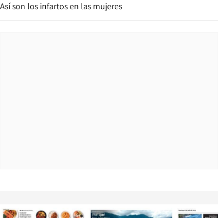
Así son los infartos en las mujeres
Opens in new window
Opens in ne