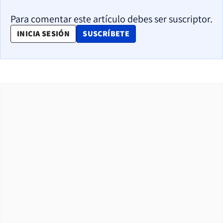
Para comentar este artículo debes ser suscriptor.
OPENS IN NEW WINDOW
INICIA SESIÓN
SUSCRÍBETE