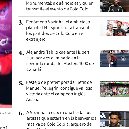
Monumental: a qué hora es y quién
transmite el evento de Colo Colo
Fenómeno Vozinha: el ambicioso
3
.
plan de TNT Sports para transmitir
los partidos de Colo Colo en el
extranjero
Alejandro Tabilo cae ante Hubert
4
.
Hurkacz y es eliminado en la
segunda ronda del Masters 1000 de
Canadá
Festejo de pretemporada: Betis de
5
.
Manuel Pellegrini consigue valiosa
victoria ante el campeón inglés
Arsenal
A Vozinha lo espera una fiesta: los
6
.
plentes.
artistas que estarán en la bienvenida
masiva de Colo Colo al arquero de
 al