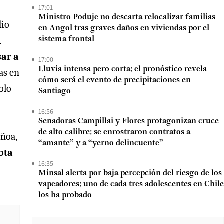
17:01
Ministro Poduje no descarta relocalizar familias
dio
en Angol tras graves daños en viviendas por el
1
sistema frontal
sar a
17:00
Lluvia intensa pero corta: el pronóstico revela
as en
cómo será el evento de precipitaciones en
olo
Santiago
16:56
Senadoras Campillai y Flores protagonizan cruce
de alto calibre: se enrostraron contratos a
uñoa,
“amante” y a “yerno delincuente”
ota
16:35
Minsal alerta por baja percepción del riesgo de los
vapeadores: uno de cada tres adolescentes en Chile
los ha probado