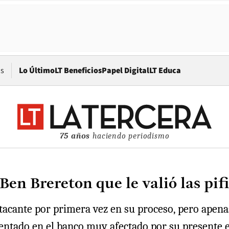
Opens in new window
os
Lo Último
LT Beneficios
Papel Digital
LT Educa
75 años
haciendo periodismo
en Brereton que le valió las pif
atacante por primera vez en su proceso, pero apenas
sentado en el banco muy afectado por su presente e