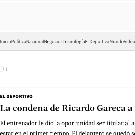
Inicio
Política
Nacional
Negocios
Tecnología
El Deportivo
Mundo
Vide
EL DEPORTIVO
La condena de Ricardo Gareca a B
El entrenador le dio la oportunidad ser titular al 
estar en el primer tiempo. El delantero se quedó 