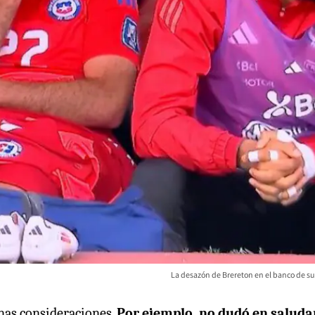
La desazón de Brereton en el banco de su
unas consideraciones.
Por ejemplo, no dudó en saludar