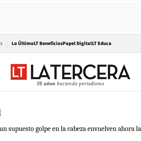
Opens in new window
os
Lo Último
LT Beneficios
Papel Digital
LT Educa
75 años
haciendo periodismo
l
un supuesto golpe en la cabeza envuelven ahora la