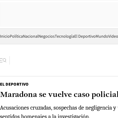
Inicio
Política
Nacional
Negocios
Tecnología
El Deportivo
Mundo
Vide
EL DEPORTIVO
Maradona se vuelve caso policia
Acusaciones cruzadas, sospechas de negligencia y 
sentidos homenajes a la investigación.