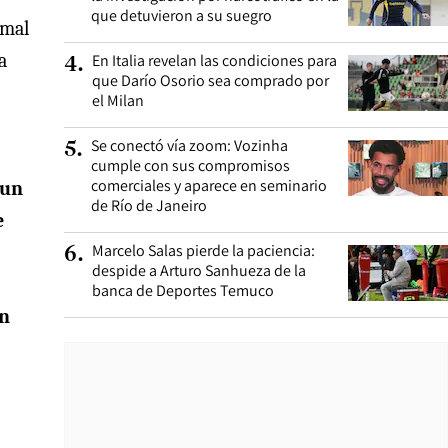
que detuvieron a su suegro
 mal
a
En Italia revelan las condiciones para
4
.
que Darío Osorio sea comprado por
el Milan
Se conectó vía zoom: Vozinha
5
.
cumple con sus compromisos
comerciales y aparece en seminario
 un
de Río de Janeiro
e
Marcelo Salas pierde la paciencia:
6
.
despide a Arturo Sanhueza de la
banca de Deportes Temuco
en