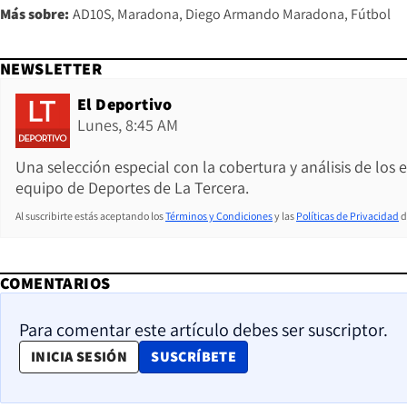
Más sobre:
AD10S
Maradona
Diego Armando Maradona
Fútbol
NEWSLETTER
El Deportivo
Lunes, 8:45 AM
Una selección especial con la cobertura y análisis de los
equipo de Deportes de La Tercera.
Al suscribirte estás aceptando los
Términos y Condiciones
y las
Políticas de Privacidad
d
COMENTARIOS
Para comentar este artículo debes ser suscriptor.
OPENS IN NEW WINDOW
INICIA SESIÓN
SUSCRÍBETE