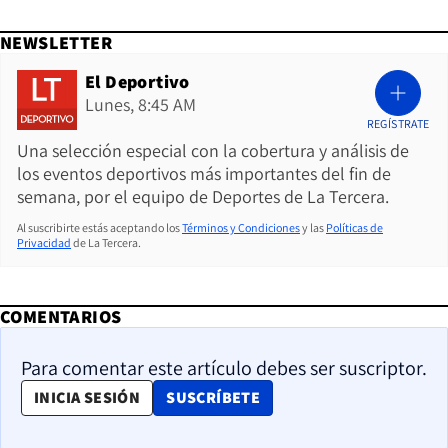
NEWSLETTER
El Deportivo
Lunes, 8:45 AM
REGÍSTRATE
Una selección especial con la cobertura y análisis de
los eventos deportivos más importantes del fin de
semana, por el equipo de Deportes de La Tercera.
Al suscribirte estás aceptando los
Términos y Condiciones
y las
Políticas de
Privacidad
de La Tercera.
COMENTARIOS
Para comentar este artículo debes ser suscriptor.
OPENS IN NEW WINDOW
INICIA SESIÓN
SUSCRÍBETE