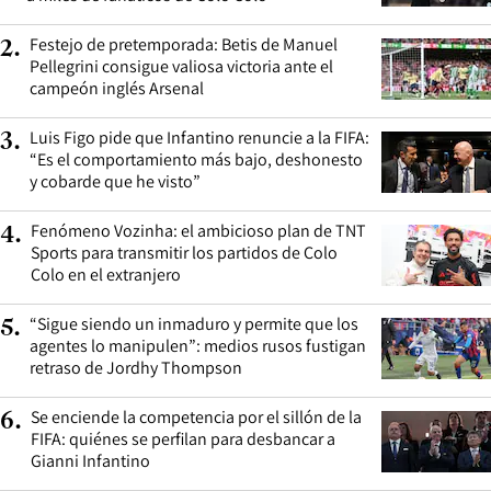
Festejo de pretemporada: Betis de Manuel
2
.
Pellegrini consigue valiosa victoria ante el
campeón inglés Arsenal
Luis Figo pide que Infantino renuncie a la FIFA:
3
.
“Es el comportamiento más bajo, deshonesto
y cobarde que he visto”
Fenómeno Vozinha: el ambicioso plan de TNT
4
.
Sports para transmitir los partidos de Colo
Colo en el extranjero
“Sigue siendo un inmaduro y permite que los
5
.
agentes lo manipulen”: medios rusos fustigan
retraso de Jordhy Thompson
Se enciende la competencia por el sillón de la
6
.
FIFA: quiénes se perfilan para desbancar a
Gianni Infantino