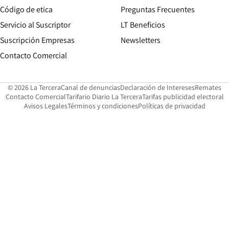
Opens in new window
Código de etica
Preguntas Frecuentes
Servicio al Suscriptor
LT Beneficios
Suscripción Empresas
Newsletters
Opens in new window
Contacto Comercial
Opens in new window
Opens in 
Op
© 2026 La Tercera
Canal de denuncias
Declaración de Intereses
Remates
Opens in new window
Opens in new window
O
Contacto Comercial
Tarifario Diario La Tercera
Tarifas publicidad electoral
Opens in new window
Avisos Legales
Términos y condiciones
Políticas de privacidad