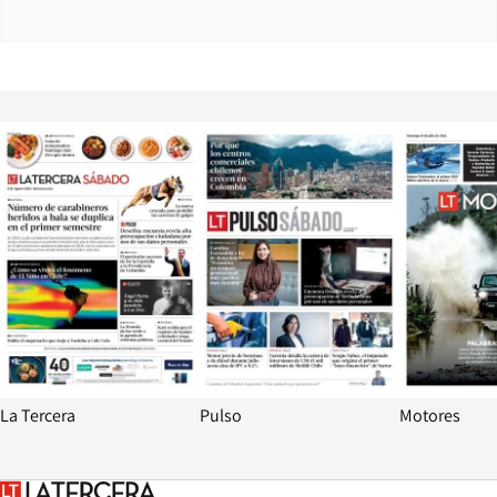
Opens in new window
Opens in ne
La Tercera
Pulso
Motores