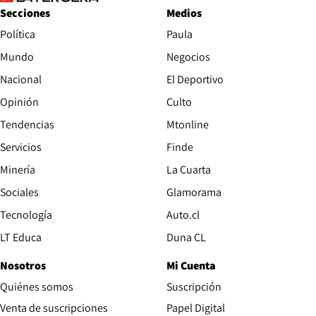
Secciones
Medios
Política
Paula
Mundo
Negocios
Nacional
El Deportivo
Opinión
Culto
Tendencias
Mtonline
Servicios
Finde
Opens in new window
Minería
La Cuarta
Opens in new wind
Sociales
Glamorama
Opens in new window
Tecnología
Auto.cl
Opens in new window
LT Educa
Duna CL
Nosotros
Mi Cuenta
Quiénes somos
Suscripción
Opens in new win
Venta de suscripciones
Papel Digital