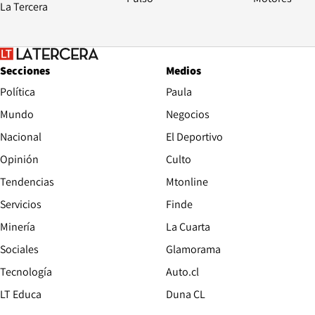
La Tercera
Secciones
Medios
Política
Paula
Mundo
Negocios
Nacional
El Deportivo
Opinión
Culto
Tendencias
Mtonline
Servicios
Finde
Opens in new window
Minería
La Cuarta
Opens in new wind
Sociales
Glamorama
Opens in new window
Tecnología
Auto.cl
Opens in new window
LT Educa
Duna CL