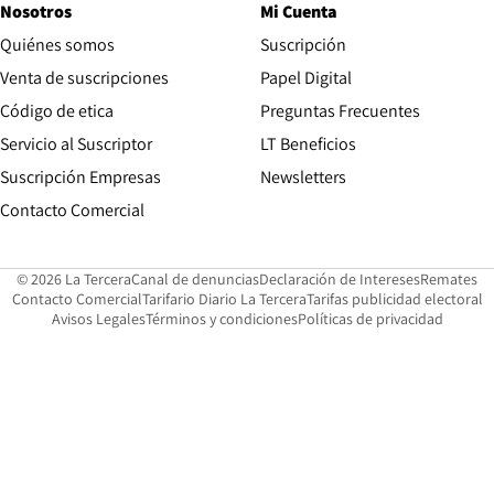
Nosotros
Mi Cuenta
Quiénes somos
Suscripción
Opens in new win
Venta de suscripciones
Papel Digital
Opens in new window
Código de etica
Preguntas Frecuentes
Servicio al Suscriptor
LT Beneficios
Suscripción Empresas
Newsletters
Opens in new window
Contacto Comercial
Opens in new window
Opens in 
Op
© 2026 La Tercera
Canal de denuncias
Declaración de Intereses
Remates
Opens in new window
Opens in new window
O
Contacto Comercial
Tarifario Diario La Tercera
Tarifas publicidad electoral
Opens in new window
Avisos Legales
Términos y condiciones
Políticas de privacidad