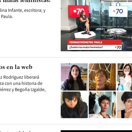
s malas feministas?
na Infante, escritora; y
 Paula.
os en la web
az Rodríguez liberará
a con una historia de
iérrez y Begoña Ugalde,