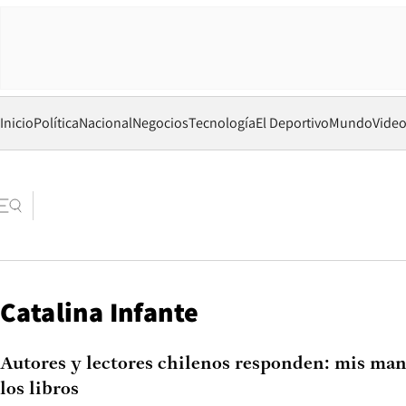
Inicio
Política
Nacional
Negocios
Tecnología
El Deportivo
Mundo
Vide
Catalina Infante
Autores y lectores chilenos responden: mis maní
los libros