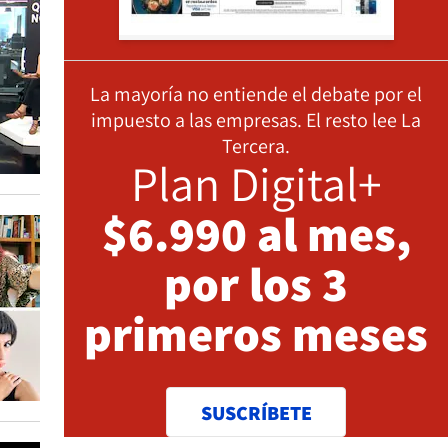
La mayoría no entiende el debate por el
impuesto a las empresas. El resto lee La
Tercera.
Plan Digital+
$6.990 al mes,
por los 3
primeros meses
SUSCRÍBETE