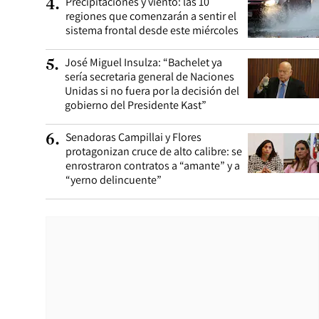
Precipitaciones y viento: las 10
4
.
regiones que comenzarán a sentir el
sistema frontal desde este miércoles
José Miguel Insulza: “Bachelet ya
5
.
sería secretaria general de Naciones
Unidas si no fuera por la decisión del
gobierno del Presidente Kast”
Senadoras Campillai y Flores
6
.
protagonizan cruce de alto calibre: se
enrostraron contratos a “amante” y a
“yerno delincuente”