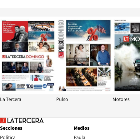
Opens in new window
Opens in ne
La Tercera
Pulso
Motores
Secciones
Medios
Política
Paula