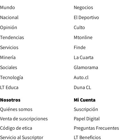
Mundo
Negocios
Nacional
El Deportivo
Opinión
Culto
Tendencias
Mtonline
Servicios
Finde
Opens in new window
Minería
La Cuarta
Opens in new wind
Sociales
Glamorama
Opens in new window
Tecnología
Auto.cl
Opens in new window
LT Educa
Duna CL
Nosotros
Mi Cuenta
Quiénes somos
Suscripción
Opens in new win
Venta de suscripciones
Papel Digital
Opens in new window
Código de etica
Preguntas Frecuentes
Servicio al Suscriptor
LT Beneficios