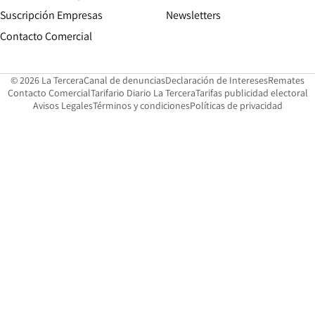
Suscripción Empresas
Newsletters
Opens in new window
Contacto Comercial
Opens in new window
Opens in 
Op
© 2026 La Tercera
Canal de denuncias
Declaración de Intereses
Remates
Opens in new window
Opens in new window
O
Contacto Comercial
Tarifario Diario La Tercera
Tarifas publicidad electoral
Opens in new window
Avisos Legales
Términos y condiciones
Políticas de privacidad