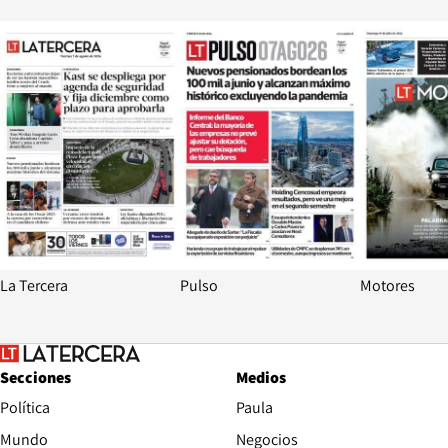
Opens in new window
Opens in ne
La Tercera
Pulso
Motores
Secciones
Medios
Política
Paula
Mundo
Negocios