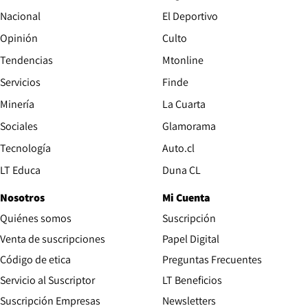
Nacional
El Deportivo
Opinión
Culto
Tendencias
Mtonline
Servicios
Finde
Opens in new window
Minería
La Cuarta
Opens in new wind
Sociales
Glamorama
Opens in new window
Tecnología
Auto.cl
Opens in new window
LT Educa
Duna CL
Nosotros
Mi Cuenta
Quiénes somos
Suscripción
Opens in new win
Venta de suscripciones
Papel Digital
Opens in new window
Código de etica
Preguntas Frecuentes
Servicio al Suscriptor
LT Beneficios
Suscripción Empresas
Newsletters