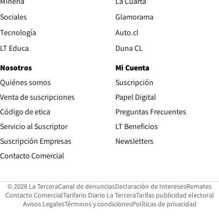
Opens in new window
Minería
La Cuarta
Opens in new wind
Sociales
Glamorama
Opens in new window
Tecnología
Auto.cl
Opens in new window
LT Educa
Duna CL
Nosotros
Mi Cuenta
Quiénes somos
Suscripción
Opens in new win
Venta de suscripciones
Papel Digital
Opens in new window
Código de etica
Preguntas Frecuentes
Servicio al Suscriptor
LT Beneficios
Suscripción Empresas
Newsletters
Opens in new window
Contacto Comercial
Opens in new window
Opens in 
Op
© 2026 La Tercera
Canal de denuncias
Declaración de Intereses
Remates
Opens in new window
Opens in new window
O
Contacto Comercial
Tarifario Diario La Tercera
Tarifas publicidad electoral
Opens in new window
Avisos Legales
Términos y condiciones
Políticas de privacidad