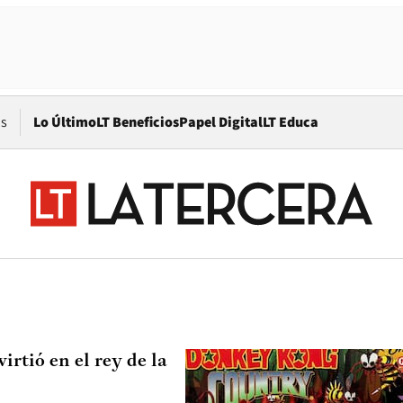
Opens in new window
os
Lo Último
LT Beneficios
Papel Digital
LT Educa
tió en el rey de la