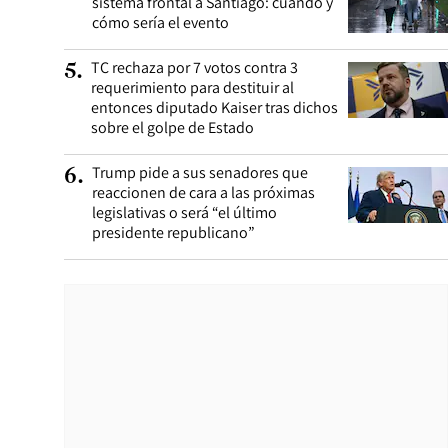
sistema frontal a Santiago: cuándo y
cómo sería el evento
TC rechaza por 7 votos contra 3
5
.
requerimiento para destituir al
entonces diputado Kaiser tras dichos
sobre el golpe de Estado
Trump pide a sus senadores que
6
.
reaccionen de cara a las próximas
legislativas o será “el último
presidente republicano”