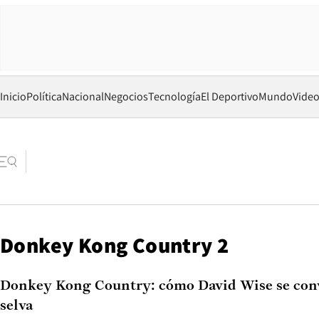
Inicio
Política
Nacional
Negocios
Tecnología
El Deportivo
Mundo
Vide
Donkey Kong Country 2
Donkey Kong Country: cómo David Wise se convir
selva